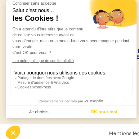
22, rue de la 
14830 LANGRUN
Mentions lé